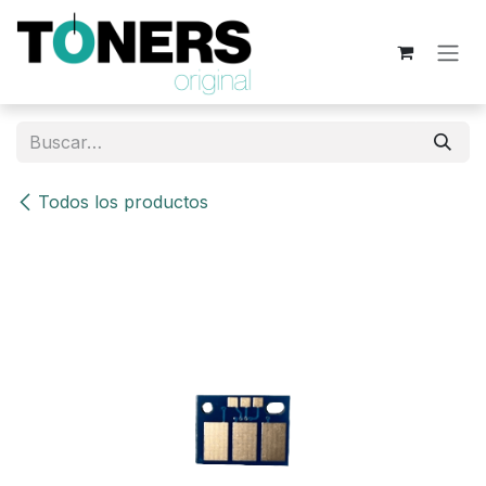
Ir al contenido
Todos los productos