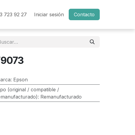
3 723 92 27
Iniciar sesión
Contacto
T9073
arca
:
Epson
ipo (original / compatible /
emanufacturado)
:
Remanufacturado