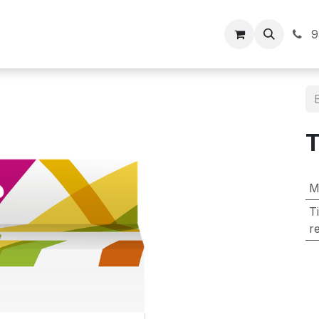
Inicio
9
M
T
r