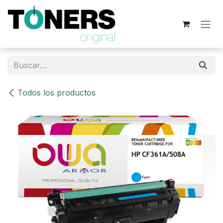
Ir al contenido
Todos los productos