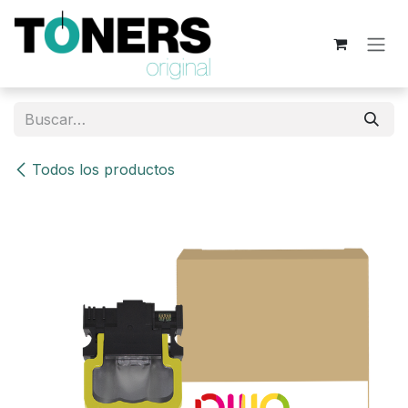
Ir al contenido
Todos los productos