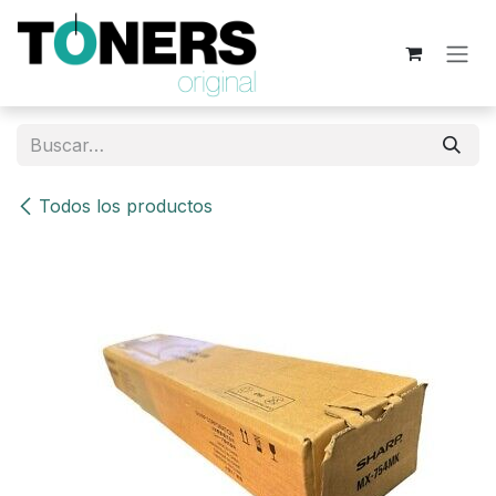
Ir al contenido
Todos los productos