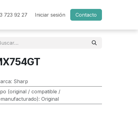
3 723 92 27
Iniciar sesión
Contacto
MX754GT
arca
:
Sharp
ipo (original / compatible /
emanufacturado)
:
Original