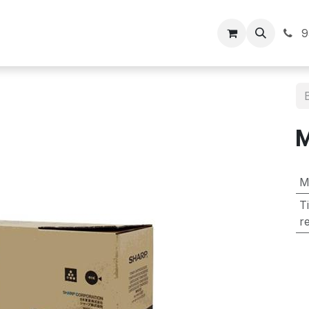
Inicio
9
M
T
r