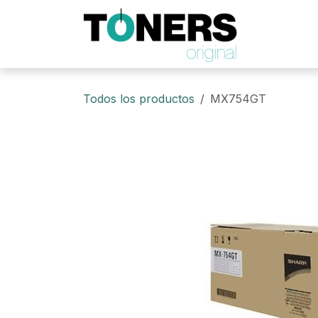
Ir al contenido
Todos los productos
MX754GT