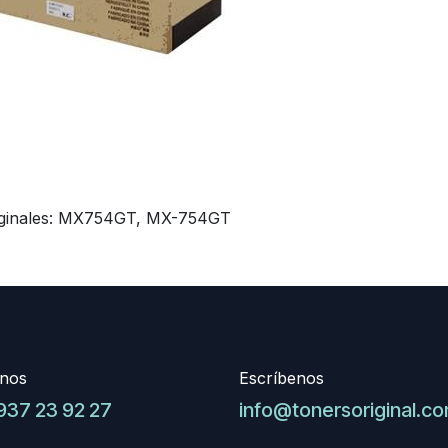
riginales: MX754GT, MX-754GT
nos
Escríbenos
937 23 92 27
info@tonersoriginal.c