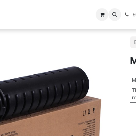
Inicio
9
M
T
r