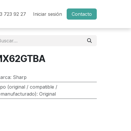
3 723 92 27
Iniciar sesión
Contacto
MX62GTBA
arca
:
Sharp
ipo (original / compatible /
emanufacturado)
:
Original