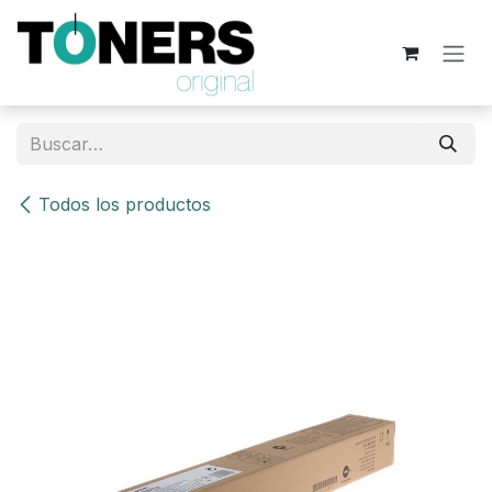
Ir al contenido
Todos los productos