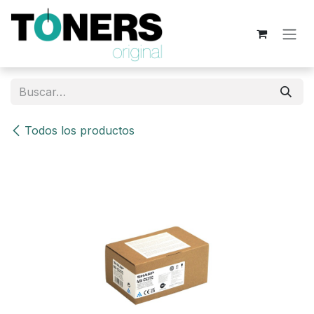
Ir al contenido
Todos los productos