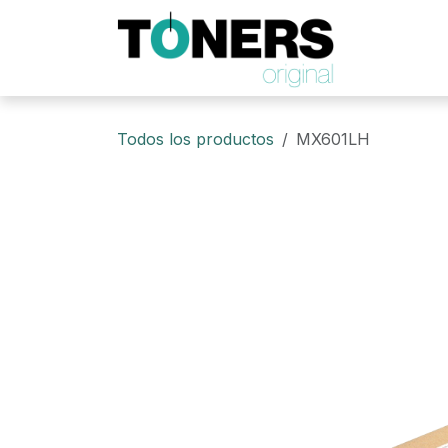
Ir al contenido
Todos los productos
MX601LH