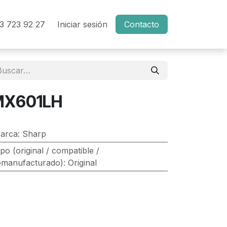
3 723 92 27
Iniciar sesión
Contacto
MX601LH
arca
:
Sharp
ipo (original / compatible /
emanufacturado)
:
Original