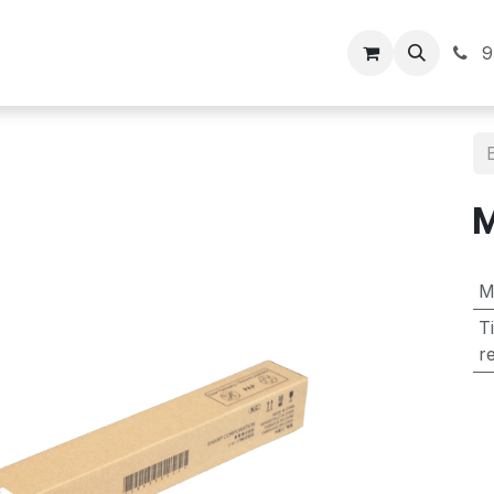
Inicio
9
M
T
r