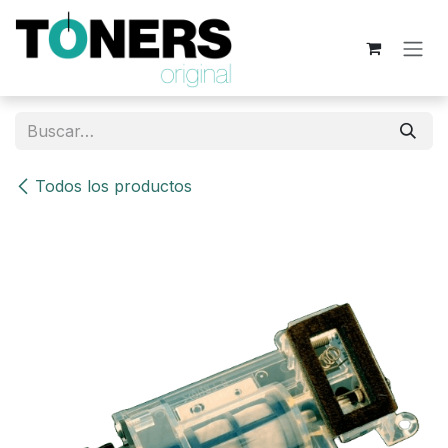
Ir al contenido
Todos los productos