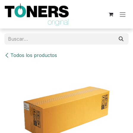
Ir al contenido
Todos los productos