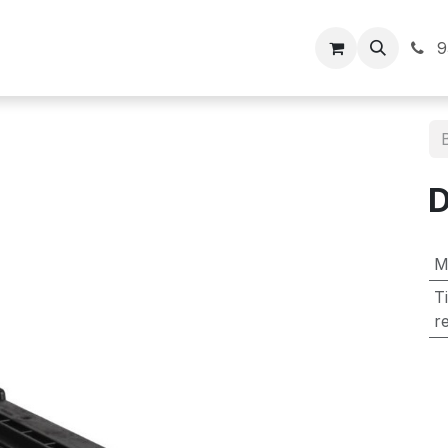
Inicio
9
M
T
r