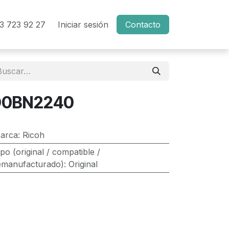
3 723 92 27
Iniciar sesión
Contacto
D0BN2240
arca
:
Ricoh
ipo (original / compatible /
emanufacturado)
:
Original