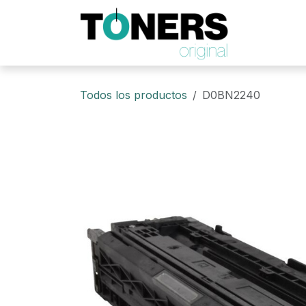
Ir al contenido
Todos los productos
D0BN2240