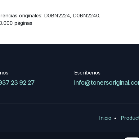
ferencias originales: D0BN2224, D0BN2240,
.000 páginas
nos
Escríbenos
937 23 92 27
info@tonersoriginal.c
Inicio
•
Produc