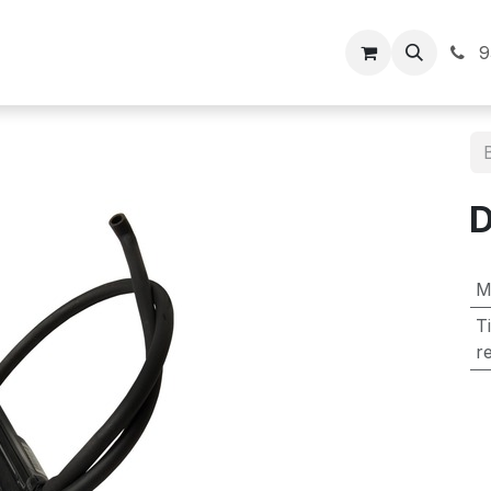
Inicio
9
D
M
T
r