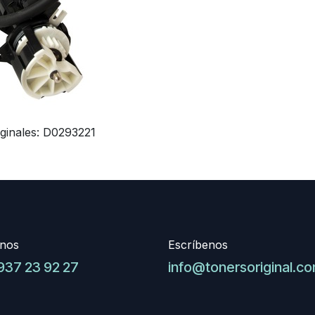
iginales: D0293221
nos
Escríbenos
937 23 92 27
info@tonersoriginal.c