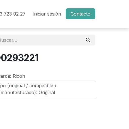
3 723 92 27
Iniciar sesión
Contacto
0293221
arca
:
Ricoh
ipo (original / compatible /
emanufacturado)
:
Original