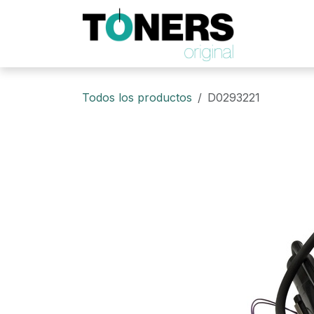
Ir al contenido
Todos los productos
D0293221