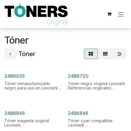
Ir al contenido
Tóner
Tóner
24B6035
24B6720
Tóner remanufacturado
Tóner negro original Lexmark
negro para uso en Lexmark
Referencias originales:
Referencias originales:
24B6720
24B6035
Rendimiento: 20.000 páginas
Rendimiento: 16.000 páginas
24B6846
24B6846
Tóner magenta original
Tóner cyan compatible
Lexmark
Lexmark
Referencias originales:
Referencias originales: