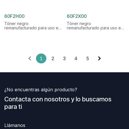
50F2U00, 50F2U0E
50F0XA0, 50F2X00, 50F2X0E
Rendimiento: 20.000 páginas
Rendimiento: 10.000 páginas
60F2H00
60F2X00
Tóner negro
Tóner negro
remanufacturado para uso en
remanufacturado para uso en
Lexmark
Lexmark
Referencias originales:
Referencias originales:
60F2H00, 60F2H0E, 602H
60F2X00, 60F2X0E, 602X
Rendimiento: 10.000 páginas
Rendimiento: 20.000 páginas
1
2
3
4
5
¿No encuentras algún producto?
Contacta con nosotros y lo buscamos
para ti
Llámanos