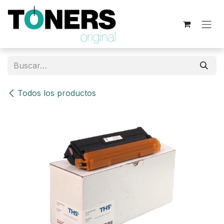
Ir al contenido
Todos los productos