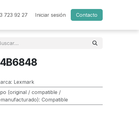
3 723 92 27
Iniciar sesión
Contacto
24B6848
arca
:
Lexmark
ipo (original / compatible /
emanufacturado)
:
Compatible