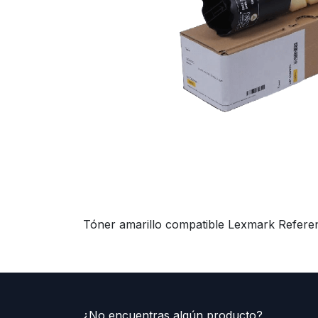
Tóner amarillo compatible Lexmark Referen
¿No encuentras algún producto?