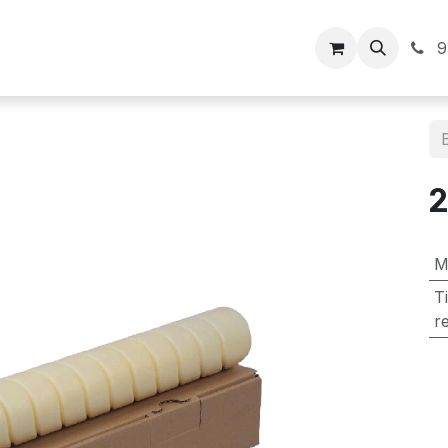
Inicio
9
M
T
r