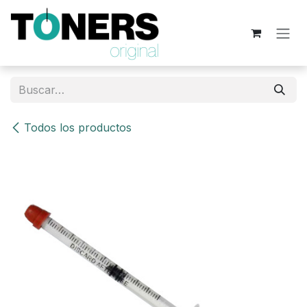
Ir al contenido
Todos los productos