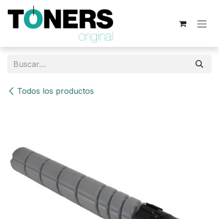
Ir al contenido
Todos los productos