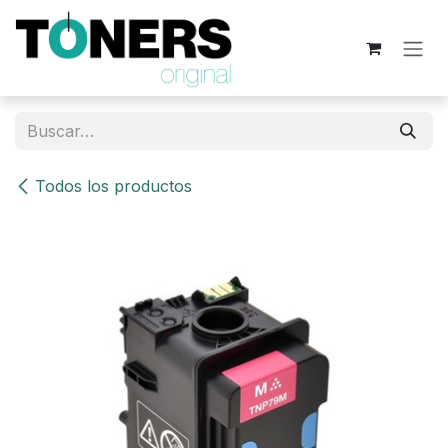
Ir al contenido
Todos los productos