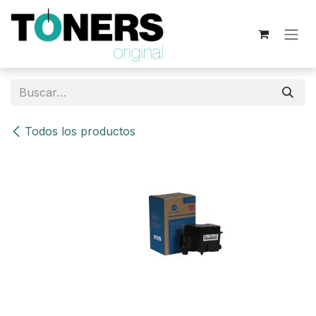
Ir al contenido
Todos los productos