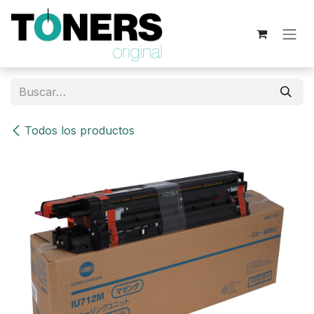
Ir al contenido
Todos los productos