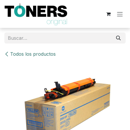
Ir al contenido
Todos los productos