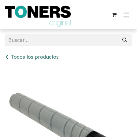
Ir al contenido
Todos los productos