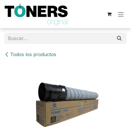
Ir al contenido
Todos los productos