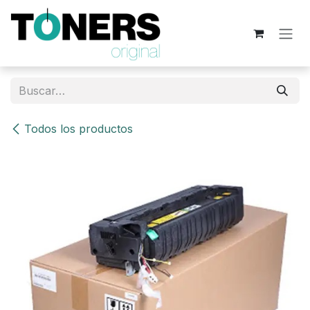
Ir al contenido
Todos los productos