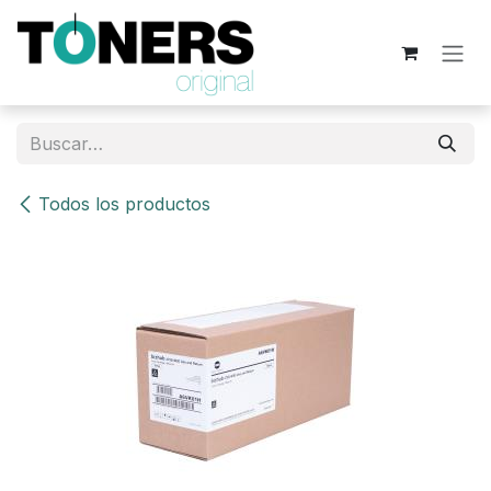
Ir al contenido
Todos los productos