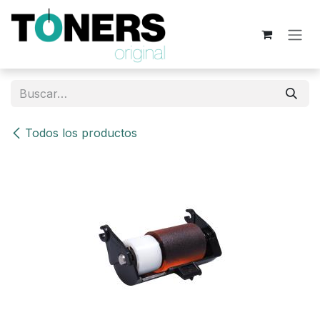
Ir al contenido
Todos los productos