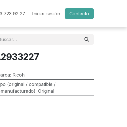
3 723 92 27
Iniciar sesión
Contacto
A2933227
arca
:
Ricoh
ipo (original / compatible /
emanufacturado)
:
Original