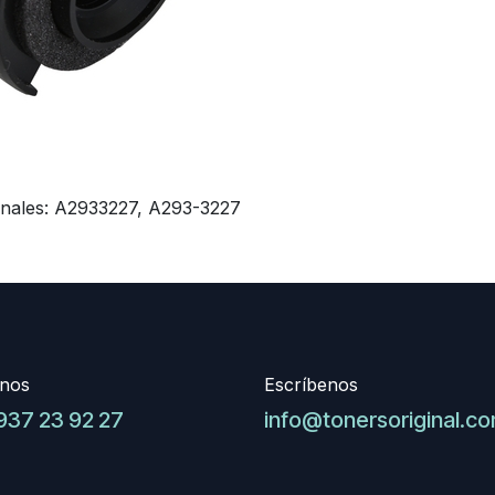
iginales: A2933227, A293-3227
nos
Escríbenos
937 23 92 27
info@tonersoriginal.c