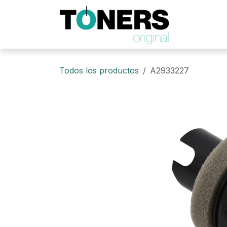
Ir al contenido
Todos los productos
A2933227