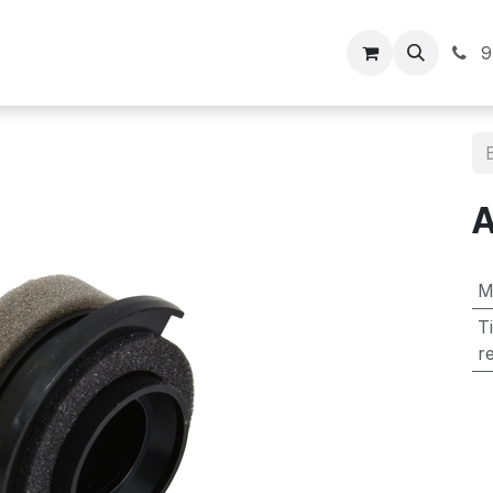
Inicio
9
M
T
r