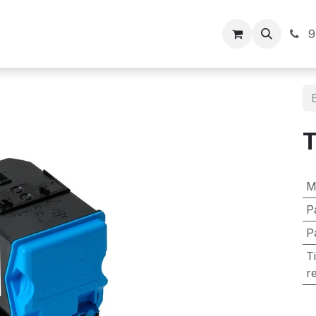
Inicio
9
M
P
P
T
r