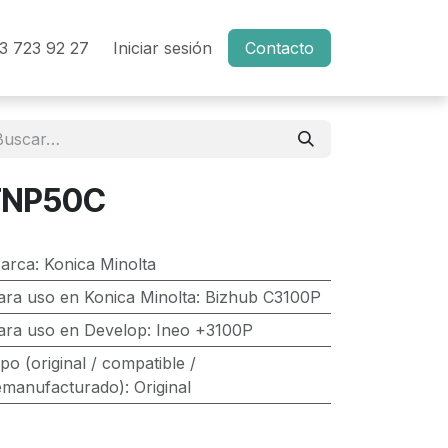
3 723 92 27
Iniciar sesión
Contacto
TNP50C
arca
:
Konica Minolta
ara uso en Konica Minolta
:
Bizhub C3100P
ara uso en Develop
:
Ineo +3100P
ipo (original / compatible /
emanufacturado)
:
Original