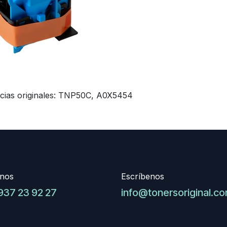
ncias originales: TNP50C, A0X5454
nos
Escríbenos
937 23 92 27
info@tonersoriginal.c