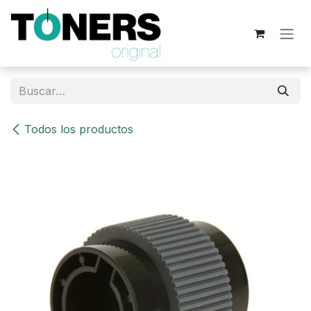
Ir al contenido
Todos los productos