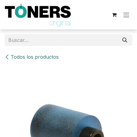
Ir al contenido
Todos los productos