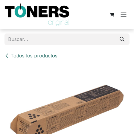
Ir al contenido
Todos los productos