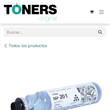
Ir al contenido
Todos los productos