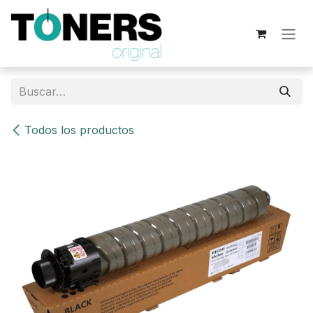
Ir al contenido
Todos los productos