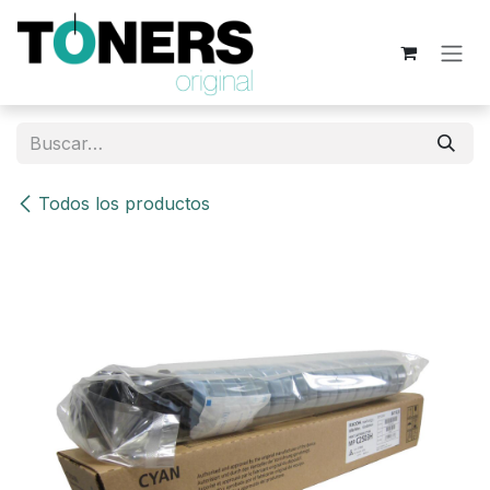
Ir al contenido
Todos los productos