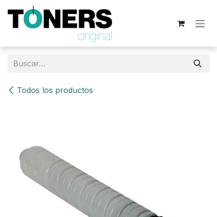
Ir al contenido
Todos los productos