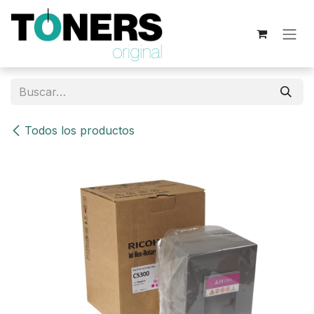
Ir al contenido
Todos los productos