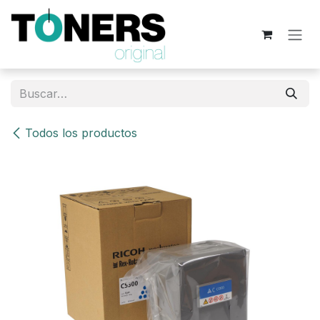
Ir al contenido
Todos los productos