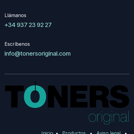
Llámanos
+34 937 23 92 27
Escríbenos
info@tonersoriginal.com
Inicio
•
Productos
•
Aviso legal
•