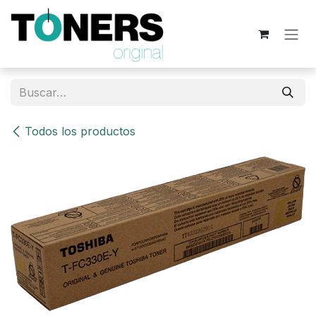
Ir al contenido
Todos los productos