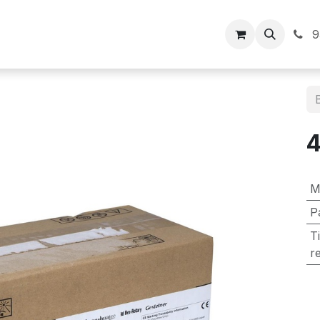
Inicio
9
4
M
P
T
r