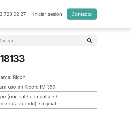
3 723 92 27
Iniciar sesión
Contacto
18133
arca
:
Ricoh
ara uso en Ricoh
:
IM 350
ipo (original / compatible /
emanufacturado)
:
Original