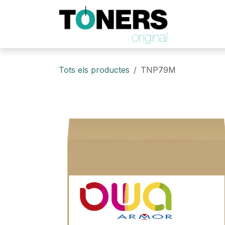
Skip to Content
Tots els productes
TNP79M