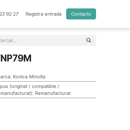
23 92 27
Registra entrada
Contacto
TNP79M
arca
:
Konica Minolta
ipus (original / compatible /
emanufacturat)
:
Remanufacturat