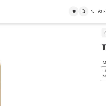
Inici
93 7
M
T
r