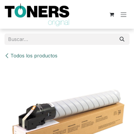
Ir al contenido
Todos los productos