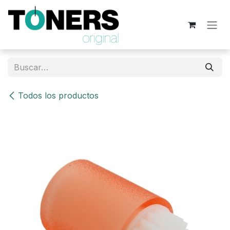
Ir al contenido
Todos los productos